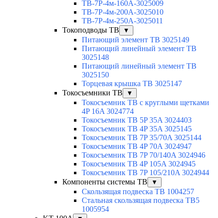
TB-7P-4м-160A-3025009
TB-7P-4м-200A-3025010
TB-7P-4м-250A-3025011
Токоподводы TB
▼
Питающий элемент TB 3025149
Питающий линейный элемент TB
3025148
Питающий линейный элемент TB
3025150
Торцевая крышка TB 3025147
Токосъемники TB
▼
Токосъемник TB с круглыми щетками
4P 16A 3024774
Токосъемник TB 5P 35A 3024403
Токосъемник TB 4P 35A 3025145
Токосъемник TB 7P 35/70A 3025144
Токосъемник TB 4P 70A 3024947
Токосъемник TB 7P 70/140A 3024946
Токосъемник TB 4P 105A 3024945
Токосъемник TB 7P 105/210A 3024944
Компоненты системы TB
▼
Скользящая подвеска TB 1004257
Стальная скользящая подвеска TB5
1005954