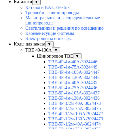
Каталоги
▼
Каталоги EAE Elektrik
Троллейные шинопроводы
Магистральные и распределительные
шинопроводы
Светильники и решения по освещению
Кабеленесущие системы
Электрощиты и шкафы
Коды для заказа
▼
TBE 40-130A
▼
Шинопровод TBE
▼
TBE-4P-4м-40A-3024446
TBE-4P-4м-75A-3024449
TBE-4P-4м-105A-3024447
TBE-4P-4м-130A-3024448
TBE-5P-4м-40A-3024435
TBE-5P-4м-75A-3024436
TBE-5P-4м-105A-3024437
TBE-5P-4м-130A-3024438
TBE-4P-1/2м-40A-3024473
TBE-4P-1/2м-75A-3024475
TBE-4P-1/2м-105A-3024477
TBE-4P-1/2м-130A-3024479
TBE-5P-1/2м-40A-3024474