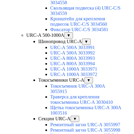
3034558
Скользящая подвеска (4) URC-C/S
3034559
Кронштейн для крепления
подвесок URC-C/S 3034560
Фиксатор URC-C/S 3034581
URC-A 500-1000А
▼
Шинопровод URC-A
▼
URC-A 500A 3033991
URC-A 500A 3033992
URC-A 800A 3033993
URC-A 800A 3033994
URC-A 1000A 3033971
URC-A 1000A 3033972
Токосъемники URC-A
▼
Токосъемник URC-A 300A
3055915
Траверса для крепления
токосъемника URC-A 3030410
Щетка токосъемника URC-A 300A
1003516
Секции URC-A
▼
Ремонтный загон URC-A 3055997
Ремонтный загон URC-A 3055998