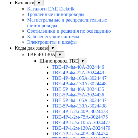
Каталоги
▼
Каталоги EAE Elektrik
Троллейные шинопроводы
Магистральные и распределительные
шинопроводы
Светильники и решения по освещению
Кабеленесущие системы
Электрощиты и шкафы
Коды для заказа
▼
TBE 40-130A
▼
Шинопровод TBE
▼
TBE-4P-4м-40A-3024446
TBE-4P-4м-75A-3024449
TBE-4P-4м-105A-3024447
TBE-4P-4м-130A-3024448
TBE-5P-4м-40A-3024435
TBE-5P-4м-75A-3024436
TBE-5P-4м-105A-3024437
TBE-5P-4м-130A-3024438
TBE-4P-1/2м-40A-3024473
TBE-4P-1/2м-75A-3024475
TBE-4P-1/2м-105A-3024477
TBE-4P-1/2м-130A-3024479
TBE-5P-1/2м-40A-3024474