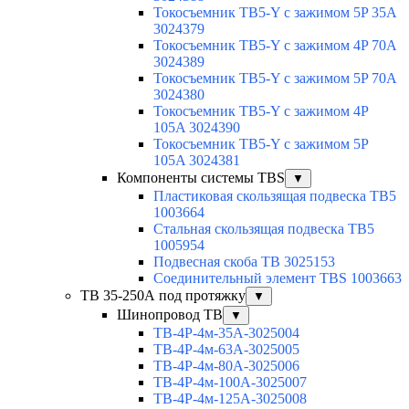
Токосъемник TB5-Y с зажимом 5P 35A
3024379
Токосъемник TB5-Y с зажимом 4P 70A
3024389
Токосъемник TB5-Y с зажимом 5P 70A
3024380
Токосъемник TB5-Y с зажимом 4P
105A 3024390
Токосъемник TB5-Y с зажимом 5P
105A 3024381
Компоненты системы TBS
▼
Пластиковая скользящая подвеска TB5
1003664
Стальная скользящая подвеска TB5
1005954
Подвесная скоба TB 3025153
Соединительный элемент TBS 1003663
TB 35-250А под протяжку
▼
Шинопровод TB
▼
TB-4P-4м-35A-3025004
TB-4P-4м-63A-3025005
TB-4P-4м-80A-3025006
TB-4P-4м-100A-3025007
TB-4P-4м-125A-3025008