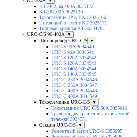
KT 100А
▼
KT-3P-2,5м-100A 3025172
KT-3P-100A 3025139
Токосъемник 3P KT A3 3025166
Питающий элемент KT 3025171
Торцевая крышка KT 3025170
URC-C/S 90-400А
▼
Шинопровод URC-C/S
▼
URC-S 90A 3034540
URC-S 90A 3034541
URC-S 120A 3034542
URC-S 120A 3034543
URC-S 140A 3034544
URC-S 140A 3034545
URC-C 250A 3034546
URC-C 250A 3034547
URC-C 400A 3034548
URC-C 400A 3034549
Токосъемники URC-C/S
▼
Токосъемник URC-C/S 50A 3055916
Траверса для крепления токосъемной
тележки 3034551
Секции URC-C/S
▼
Ремонтный загон URC-S 3055995
Ремонтный загон URC-S 3055996