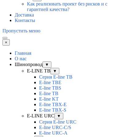
Как реализовать проект без рисков и с
гарантией качества?
Доставка
Контакты
Пропустить меню
×
Главная
О нас
Шинопровод
▼
E-LINE TB
▼
Серия E-line TB
E-line TBE
E-line TBS
E-line TB
E-line KT
E-line TBX-E
E-line TBX-S
E-LINE URC
▼
Серия E-line URC
E-line URC-C/S
E-line URC-A