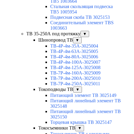
TB5 1003664
Стальная скользящая подвеска
TB5 1005954
Подвесная скоба TB 3025153
Соединительный элемент TBS
1003663
TB 35-250А под протяжку
▼
Шинопровод TB
▼
TB-4P-4м-35A-3025004
TB-4P-4м-63A-3025005
TB-4P-4м-80A-3025006
TB-4P-4м-100A-3025007
TB-4P-4м-125A-3025008
TB-7P-4м-160A-3025009
TB-7P-4м-200A-3025010
TB-7P-4м-250A-3025011
Токоподводы TB
▼
Питающий элемент TB 3025149
Питающий линейный элемент TB
3025148
Питающий линейный элемент TB
3025150
Торцевая крышка TB 3025147
Токосъемники TB
▼
Токосъемник TB с круглыми