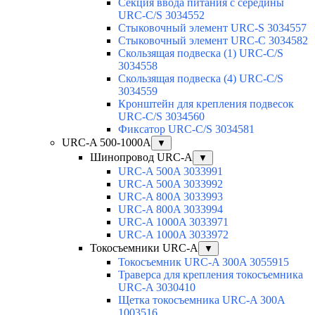
Секция ввода питания с середины
URC-C/S 3034552
Стыковочный элемент URC-S 3034557
Стыковочный элемент URC-C 3034582
Скользящая подвеска (1) URC-C/S
3034558
Скользящая подвеска (4) URC-C/S
3034559
Кронштейн для крепления подвесок
URC-C/S 3034560
Фиксатор URC-C/S 3034581
URC-A 500-1000А
▼
Шинопровод URC-A
▼
URC-A 500A 3033991
URC-A 500A 3033992
URC-A 800A 3033993
URC-A 800A 3033994
URC-A 1000A 3033971
URC-A 1000A 3033972
Токосъемники URC-A
▼
Токосъемник URC-A 300A 3055915
Траверса для крепления токосъемника
URC-A 3030410
Щетка токосъемника URC-A 300A
1003516