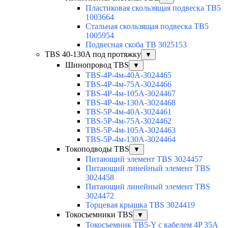
Пластиковая скользящая подвеска TB5
1003664
Стальная скользящая подвеска TB5
1005954
Подвесная скоба TB 3025153
TBS 40-130A под протяжку
▼
Шинопровод TBS
▼
TBS-4P-4м-40A-3024465
TBS-4P-4м-75A-3024466
TBS-4P-4м-105A-3024467
TBS-4P-4м-130A-3024468
TBS-5P-4м-40A-3024461
TBS-5P-4м-75A-3024462
TBS-5P-4м-105A-3024463
TBS-5P-4м-130A-3024464
Токоподводы TBS
▼
Питающий элемент TBS 3024457
Питающий линейный элемент TBS
3024458
Питающий линейный элемент TBS
3024472
Торцевая крышка TBS 3024419
Токосъемники TBS
▼
Токосъемник TB5-Y с кабелем 4P 35A