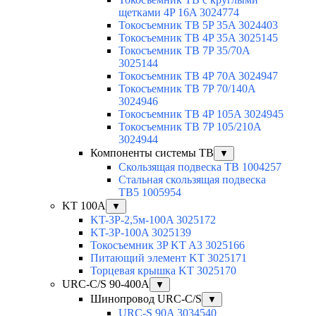
щетками 4P 16A 3024774
Токосъемник TB 5P 35A 3024403
Токосъемник TB 4P 35A 3025145
Токосъемник TB 7P 35/70A
3025144
Токосъемник TB 4P 70A 3024947
Токосъемник TB 7P 70/140A
3024946
Токосъемник TB 4P 105A 3024945
Токосъемник TB 7P 105/210A
3024944
Компоненты системы TB
▼
Скользящая подвеска TB 1004257
Стальная скользящая подвеска
TB5 1005954
KT 100А
▼
KT-3P-2,5м-100A 3025172
KT-3P-100A 3025139
Токосъемник 3P KT A3 3025166
Питающий элемент KT 3025171
Торцевая крышка KT 3025170
URC-C/S 90-400А
▼
Шинопровод URC-C/S
▼
URC-S 90A 3034540