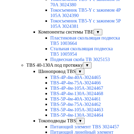
70A 3024380
Токосъемник TB5-Y с зажимом 4P
105A 3024390
Токосъемник TB5-Y с зажимом 5P
105A 3024381
Компоненты системы TBE
▼
Пластиковая скользящая подвеска
TB5 1003664
Стальная скользящая подвеска
TB5 1005954
Подвесная скоба TB 3025153
TBS 40-130A под протяжку
▼
Шинопровод TBS
▼
TBS-4P-4м-40A-3024465
TBS-4P-4м-75A-3024466
TBS-4P-4м-105A-3024467
TBS-4P-4м-130A-3024468
TBS-5P-4м-40A-3024461
TBS-5P-4м-75A-3024462
TBS-5P-4м-105A-3024463
TBS-5P-4м-130A-3024464
Токоподводы TBS
▼
Питающий элемент TBS 3024457
Питающий линейный элемент